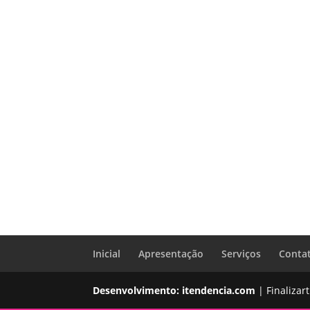
Inicial
Apresentação
Serviços
Conta
Desenvolvimento: itendencia.com
| Finalizar